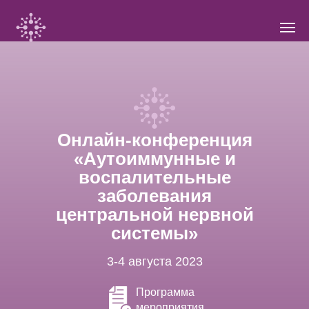
Онлайн-конференция
«Аутоиммунные и
воспалительные
заболевания
центральной нервной
системы»
3-4 августа 2023
Программа
мероприятия