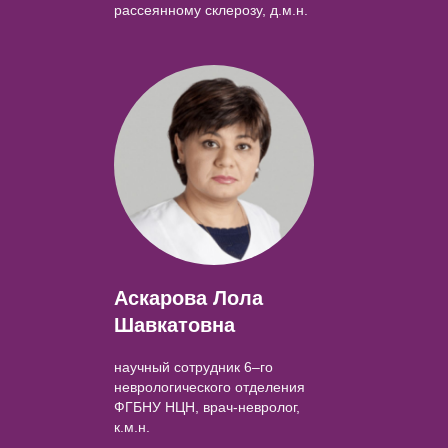
рассеянному склерозу, д.м.н.
Аскарова Лола
Шавкатовна
научный сотрудник 6–го
неврологического отделения
ФГБНУ НЦН, врач-невролог,
к.м.н.