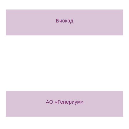
Биокад
АО «Генериум»