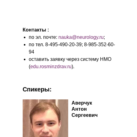
Контакты :
по эл. почте:
nauka@neurology.ru
;
по тел. 8-495-490-20-39; 8-985-352-60-
94
оставить заявку через систему НМО
(
edu.rosminzdrav.ru
).
Спикеры:
Аверчук
Антон
Сергеевич