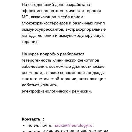
На сегодняшний день разработана
эффективная патогенетическая терапия
MG, включающая в себя прием
глюкокортикостероидов и различных групп
иммуносупрессантов, экстракорпоральные
методы лечения и иммуномодулирующую
терапию.
На курсе подробно разбирается
гетерогенность клинических фенотипов
заболевания, возможные диагностические
сложности, а также современные подходы
к патогенетической терапии, позволяющие
добиться клинико-
электрофизиологической ремиссии.
Контакты :
по эл. почте:
nauka@neurology.ru
;
по тел. 8-495-490-20-39; 8-985-352-60-94