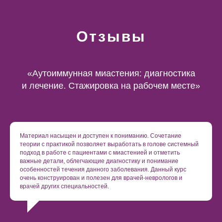
Отзывы
«Аутоиммунная миастения: диагностика
и лечение. Стажировка на рабочем месте»
Материал насыщен и доступен к пониманию. Сочетание
теории с практикой позволяет выработать в голове системный
подход в работе с пациентами с миастенией и отметить
важные детали, облегчающие диагностику и понимание
особенностей течения данного заболевания. Данный курс
очень конструирован и полезен для врачей-неврологов и
врачей других специальностей.