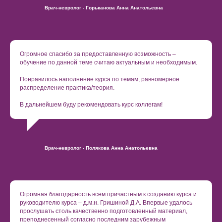
Врач-невролог - Горьканова Анна Анатольевна
Огромное спасибо за предоставленную возможность –
обучение по данной теме считаю актуальным и необходимым.
Понравилось наполнение курса по темам, равномерное
распределение практика/теория.
В дальнейшем буду рекомендовать курс коллегам!
Врач-невролог - Полякова Анна Анатольевна
Огромная благодарность всем причастным к созданию курса и
руководителю курса – д.м.н. Гришиной Д.А. Впервые удалось
прослушать столь качественно подготовленный материал,
преподнесенный согласно последним зарубежным