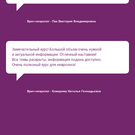
Врач-невролог - Пак Виктория Владимировна
Замечательный курс! Большой объем очень нужной
и актуальной информации. Отличный наставник!
Все темы раскрыты, информация подана доступно.
Очень полезный курс для невролога!
Врач-невролог - Комарова Наталья Геннадьевна