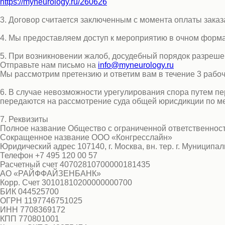
https://myneurology.ru/260626
3. Договор считается заключенным с момента оплаты заказ
4. Мы предоставляем доступ к мероприятию в очном форма
5. При возникновении жалоб, досудебный порядок разреше
Отправьте нам письмо на
info@myneurology.ru
Мы рассмотрим претензию и ответим вам в течение 3 рабоч
6. В случае невозможности урегулирования спора путем п
передаются на рассмотрение суда общей юрисдикции по ме
7. Реквизиты
Полное название Общество с ограниченной ответственнос
Сокращенное название ООО «Конгресслайн»
Юридический адрес 107140, г. Москва, вн. тер. г. Муниципа
Телефон +7 495 120 00 57
Расчетный счет 40702810700000181435
АО «РАЙФФАЙЗЕНБАНК»
Корр. Счет 30101810200000000700
БИК 044525700
ОГРН 1197746751025
ИНН 7708369172
КПП 770801001