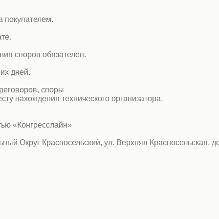
а покупателем.
те.
ния споров обязателен.
их дней.
ереговоров, споры
сту нахождения технического организатора.
тью «Конгресслайн»
льный Округ Красносельский, ул. Верхняя Красносельская, д