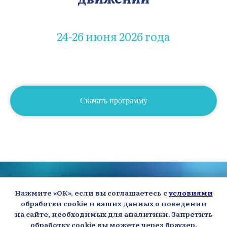
24-26 июня 2026 года
Скачать программу
Телефон: +7 (901) 729-89-09
E-mail: info@myneurology.ru
Нажмите «ОК», если вы соглашаетесь с
условиями
обработки cookie и ваших данных о поведении
Пользовательское соглашение
на сайте, необходимых для аналитики. Запретить
Политика обработки персональных данных
обработку cookie вы можете через браузер.