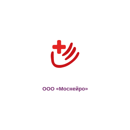
ООО «Моснейро»