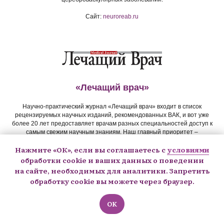
Сайт:
neuroreab.ru
«Лечащий врач»
Научно-практический журнал «Лечащий врач» входит в список
рецензируемых научных изданий, рекомендованных ВАК, и вот уже
более 20 лет предоставляет врачам разных специальностей доступ к
самым свежим научным знаниям. Наш главный приоритет –
доступные знания для практикующих и будущих врачей, и поэтому мы
Нажмите «ОК», если вы соглашаетесь с
условиями
рады подарить вам бесплатную подписку на PDF-версию журнала
«Лечащий врач» на 6 месяцев.
обработки cookie и ваших данных о поведении
www.lvrach.ru/2036/partners/15437829
на сайте, необходимых для аналитики. Запретить
обработку cookie вы можете через браузер.
ООО «Издательство «Открытые системы»
Главный редактор: Гируцкая Е.О.
Адрес для писем: 123056 Москва, а/я 82
OK
Тел.: (495) 725-47-80
Эл. почта:
lvrach@osp.ru