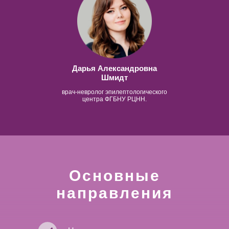
Дарья Александровна
Шмидт
врач-невролог
эпилептологического
центра ФГБНУ РЦНН.
Основные
направления