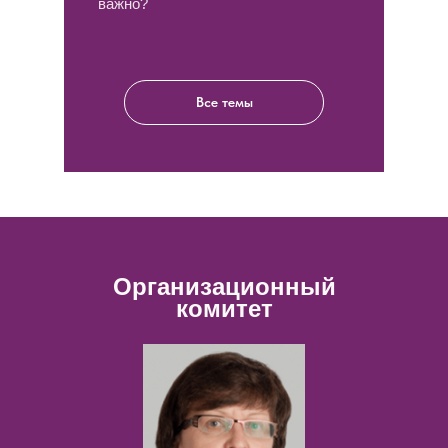
важно?
Гришина Дарья
Александровна
Член научно-организационного
комитета
Все темы
Руководитель Центра заболеваний
периферической нервной системы
ФГБНУ НЦН, старший научный сотрудник
лаборатории клинической
нейрофизиологии ФГБНУ НЦН, к.м.н.
Организационный
комитет